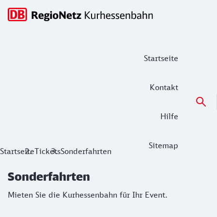
Hauptnavigation
Startseite
Kontakt
Hilfe
Sitemap
Sonderfahrten
Startseite
Tickets
Sonderfahrten
Mieten Sie die Kurhessenbahn für Ihr Event.
Sonderfahrten
Mieten Sie die Kurhessenbahn für Ihr Event.