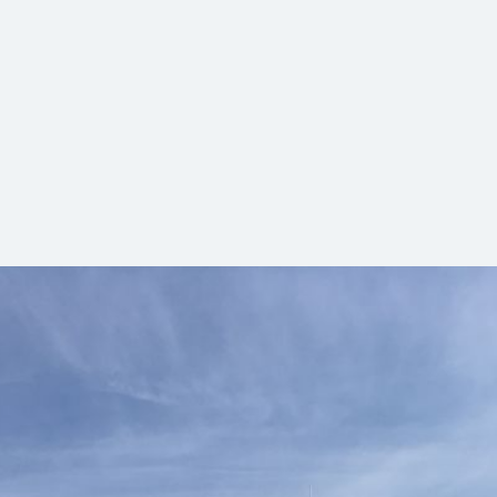
 Instandsetzung Ihrer Fahrzeuge errichtet. Damit soll die 