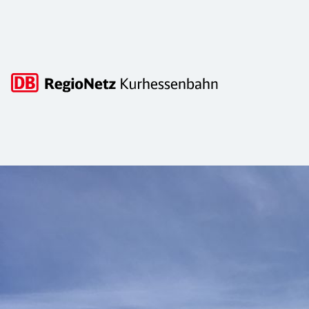
Hauptnavigation
Werkstatt in Korbach
Die Kurhessenbahn hat in Korbach eine eigene Werkstatt zur